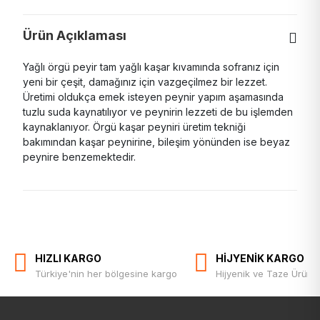
Ürün Açıklaması
Yağlı örgü peyir tam yağlı kaşar kıvamında sofranız için
yeni bir çeşit, damağınız için vazgeçilmez bir lezzet.
Üretimi oldukça emek isteyen peynir yapım aşamasında
tuzlu suda kaynatılıyor ve peynirin lezzeti de bu işlemden
kaynaklanıyor. Örgü kaşar peyniri üretim tekniği
bakımından kaşar peynirine, bileşim yönünden ise beyaz
peynire benzemektedir.
HIZLI KARGO
HİJYENİK KARGO
Türkiye'nin her bölgesine kargo
Hijyenik ve Taze Ürün T